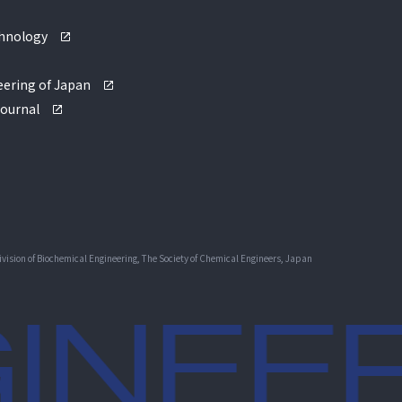
chnology
eering of Japan
Journal
vision of Biochemical Engineering, The Society of Chemical Engineers, Japan
INEER